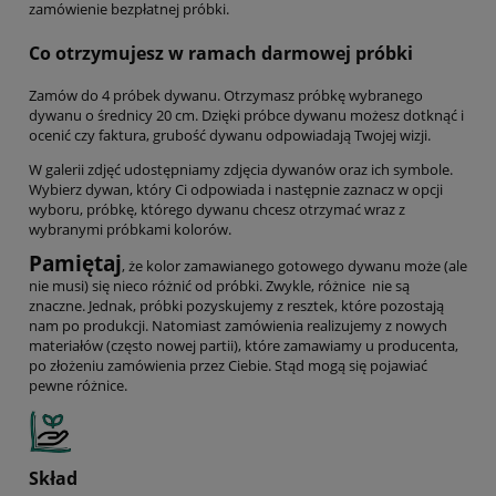
zamówienie bezpłatnej próbki.
Co otrzymujesz w ramach darmowej próbki
Zamów do 4 próbek dywanu.
Otrzymasz próbkę wybranego
dywanu o średnicy 20 cm. Dzięki próbce dywanu możesz dotknąć i
ocenić czy faktura, grubość dywanu odpowiadają Twojej wizji.
W galerii zdjęć udostępniamy zdjęcia dywanów oraz ich symbole.
Wybierz dywan, który Ci odpowiada i następnie zaznacz w opcji
wyboru, próbkę, którego dywanu chcesz otrzymać wraz z
wybranymi próbkami kolorów.
Pamiętaj
, że kolor zamawianego gotowego dywanu może (ale
nie musi) się nieco różnić od próbki. Zwykle, różnice nie są
znaczne. Jednak, próbki pozyskujemy z resztek, które pozostają
nam po produkcji. Natomiast zamówienia realizujemy z nowych
materiałów (często nowej partii), które zamawiamy u producenta,
po złożeniu zamówienia przez Ciebie. Stąd mogą się pojawiać
pewne różnice.
Skład