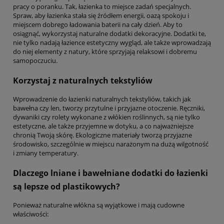
pracy o poranku. Tak, łazienka to miejsce zadań specjalnych.
Spraw, aby łazienka stała się źródłem energii, oazą spokoju i
miejscem dobrego ładowania baterii na cały dzień. Aby to
osiągnąć, wykorzystaj naturalne dodatki dekoracyjne. Dodatki te,
nie tylko nadają łazience estetyczny wygląd, ale także wprowadzają
do niej elementy z natury, które sprzyjają relaksowi i dobremu
samopoczuciu.
Korzystaj z naturalnych tekstyliów
Wprowadzenie do łazienki naturalnych tekstyliów, takich jak
bawełna czy len, tworzy przytulne i przyjazne otoczenie. Ręczniki,
dywaniki czy rolety wykonane z włókien roślinnych, są nie tylko
estetyczne, ale także przyjemne w dotyku, a co najważniejsze
chronią Twoją skórę. Ekologiczne materiały tworzą przyjazne
środowisko, szczególnie w miejscu narażonym na dużą wilgotność
i zmiany temperatury.
Dlaczego lniane i bawełniane dodatki do łazienki
są lepsze od plastikowych?
Ponieważ naturalne włókna są wyjątkowe i mają cudowne
właściwości: