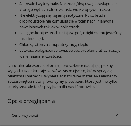
Są trwałe i wytrzymałe. Na szczególną uwagę zasługuje len,
którego wytrzymałość wzrasta wraz z upływem czasu.
Nie elektryzują się i są antyseptyczne. Kurz, brud i
drobnoustroje nie kumulują się w tkaninach lnianych i
bawełnianych tak jak w poliestrach.
Są higroskopijne. Pochłaniają wilgoć, dzięki czemu jesteśmy
bezpieczniejsi.
Chłodzą latem, a zimą zatrzymują ciepło.
Łatwość pielęgnacji sprawia, że bez problemu utrzymasz je
w nienagannej czystości.
Naturalne akcesoria dekoracyjne w łazience nadają jej piękny
wygląd. Łazienka staje się wówczas miejscem, który sprzyjają
relaksowi i harmonii. Wybierając naturalne materiały i elementy
zaczerpnięte z natury, tworzymy przestrzeń, która jest nie tylko
estetyczna, ale także przyjazna dla nas i środowiska.
Opcje przeglądania
Cena: (wybierz)