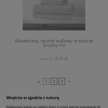
Bawełniany, ręcznik waflowy w kolorze
brudny róż
8,55 zł
Cena od:
«
1
2
3
»
Wnętrza w zgodzie z naturą
Relaksująca kąpiel po ciężkim dniu? A może zwinne szykowanie do